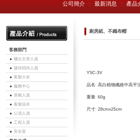
公司簡介
最新消息
產品
廚房紙、不織布帽
客務部門
櫃台主管人員
接待招待人員
YSC-3V
客製大衣
品名: 高白植物纖維中高平
服務中心
房務人員
重量: 60g
客製浴衣
尺寸: 28cmx25cm
公清人員
工程人員
安全室