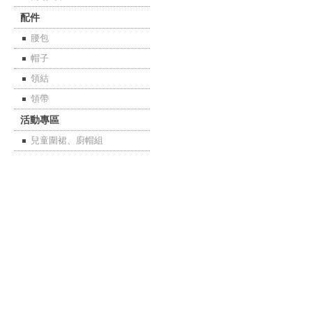
配件
腰包
帽子
領結
領帶
活動專區
兒童圍裙、廚帽組