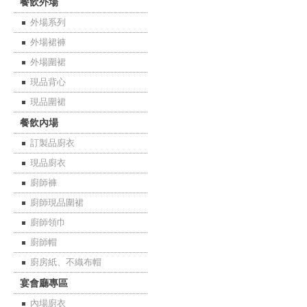
餐飲外場
外場系列
外場裙褲
外場圍裙
現品背心
現品圍裙
餐飲內場
訂製品廚衣
現品廚衣
廚師褲
廚師現品圍裙
廚師領巾
廚師帽
廚房紙、不織布帽
宴會廳專區
內場廚衣