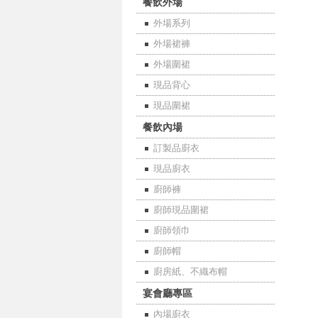
餐飲外場
外場系列
外場裙褲
外場圍裙
現品背心
現品圍裙
餐飲內場
訂製品廚衣
現品廚衣
廚師褲
廚師現品圍裙
廚師領巾
廚師帽
廚房紙、不織布帽
宴會廳專區
內場廚衣