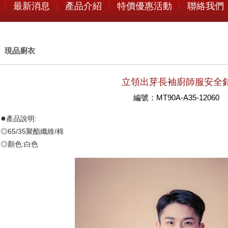
最新消息
產品介紹
特價優惠活動
聯絡我們
現品廚衣
立領出芽長袖廚師服安全
編號：MT90A-A35-12060
●
產品說明:
◎65/35聚酯纖維/棉
◎顏色:白色