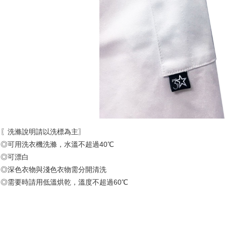
〖洗滌說明請以洗標為主〗
◎可用洗衣機洗滌，水溫不超過40℃
◎可漂白
◎深色衣物與淺色衣物需分開清洗
◎需要時請用低溫烘乾，溫度不超過60℃