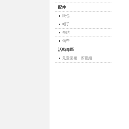
配件
腰包
帽子
領結
領帶
活動專區
兒童圍裙、廚帽組